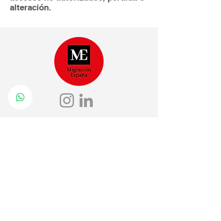
alteración.
+34(605) 768250
contacto@migracionespana.com
- Colegiada en el
Johanna Ramos
Ilustre Colegio de la Abogacía de
Madrid (ICAM) nº 115005. Madrid