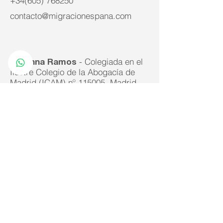
+34(605) 768250
contacto@migracionespana.com
- Colegiada en el
Johanna Ramos
Ilustre Colegio de la Abogacía de
Madrid (ICAM) nº 115005. Madrid
- Asesoría legal
Migración España
en migración y nacionalidad
española.