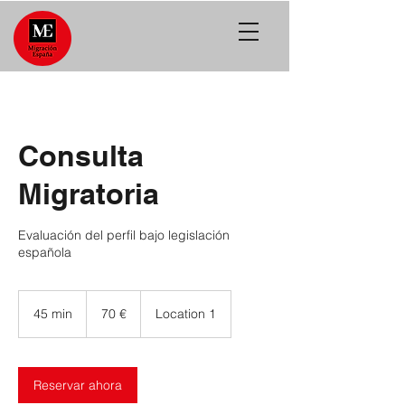
Consulta
Migratoria
Evaluación del perfil bajo legislación
española
70
euros
45 min
4
70 €
Location 1
5
m
i
Reservar ahora
n